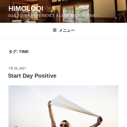
コ
HIMOLOQI
ン
B&B TOURS EXPERIENCE A LEAP BACK IN TIME ~
テ
ン
ツ
メニュー
へ
ス
キ
タグ:
TIME
ッ
プ
投
7月 25, 2017
稿
Start Day Positive
日: