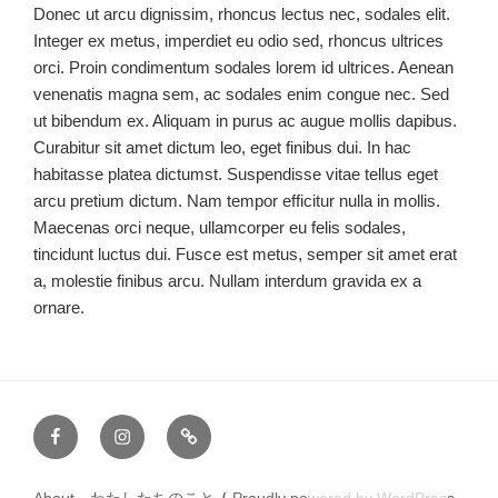
Donec ut arcu dignissim, rhoncus lectus nec, sodales elit.
Integer ex metus, imperdiet eu odio sed, rhoncus ultrices
orci. Proin condimentum sodales lorem id ultrices. Aenean
venenatis magna sem, ac sodales enim congue nec. Sed
ut bibendum ex. Aliquam in purus ac augue mollis dapibus.
Curabitur sit amet dictum leo, eget finibus dui. In hac
habitasse platea dictumst. Suspendisse vitae tellus eget
arcu pretium dictum. Nam tempor efficitur nulla in mollis.
Maecenas orci neque, ullamcorper eu felis sodales,
tincidunt luctus dui. Fusce est metus, semper sit amet erat
a, molestie finibus arcu. Nullam interdum gravida ex a
ornare.
Facebook
Instagram
Email
English
About わたしたちのこと
Proudly powered by WordPress