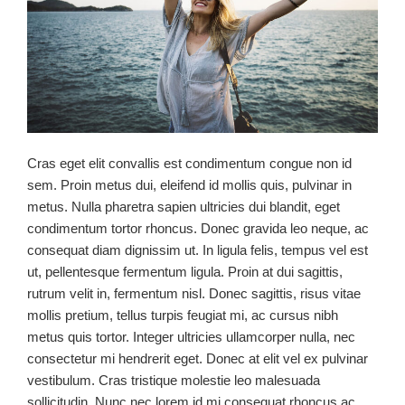
Cras eget elit convallis est condimentum congue non id
sem. Proin metus dui, eleifend id mollis quis, pulvinar in
metus. Nulla pharetra sapien ultricies dui blandit, eget
condimentum tortor rhoncus. Donec gravida leo neque, ac
consequat diam dignissim ut. In ligula felis, tempus vel est
ut, pellentesque fermentum ligula. Proin at dui sagittis,
rutrum velit in, fermentum nisl. Donec sagittis, risus vitae
mollis pretium, tellus turpis feugiat mi, ac cursus nibh
metus quis tortor. Integer ultricies ullamcorper nulla, nec
consectetur mi hendrerit eget. Donec at elit vel ex pulvinar
vestibulum. Cras tristique molestie leo malesuada
sollicitudin. Nunc nec lorem id mi consequat rhoncus ac