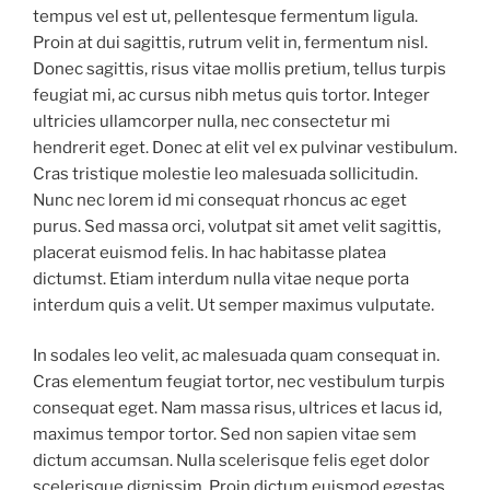
tempus vel est ut, pellentesque fermentum ligula.
Proin at dui sagittis, rutrum velit in, fermentum nisl.
Donec sagittis, risus vitae mollis pretium, tellus turpis
feugiat mi, ac cursus nibh metus quis tortor. Integer
ultricies ullamcorper nulla, nec consectetur mi
hendrerit eget. Donec at elit vel ex pulvinar vestibulum.
Cras tristique molestie leo malesuada sollicitudin.
Nunc nec lorem id mi consequat rhoncus ac eget
purus. Sed massa orci, volutpat sit amet velit sagittis,
placerat euismod felis. In hac habitasse platea
dictumst. Etiam interdum nulla vitae neque porta
interdum quis a velit. Ut semper maximus vulputate.
In sodales leo velit, ac malesuada quam consequat in.
Cras elementum feugiat tortor, nec vestibulum turpis
consequat eget. Nam massa risus, ultrices et lacus id,
maximus tempor tortor. Sed non sapien vitae sem
dictum accumsan. Nulla scelerisque felis eget dolor
scelerisque dignissim. Proin dictum euismod egestas.