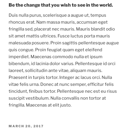
Be the change that you wish to see in the world.
Duis nulla purus, scelerisque a augue ut, tempus
rhoncus erat. Nam massa mauris, accumsan eget
fringilla sed, placerat nec mauris. Mauris blandit odio
sit amet mattis ultrices. Fusce luctus porta mauris
malesuada posuere. Proin sagittis pellentesque augue
quis congue. Proin feugiat quam eget eleifend
imperdiet. Maecenas commodo nulla et ipsum
bibendum, id lacinia dolor varius. Pellentesque id orci
laoreet, sollicitudin ante vitae, aliquam mauris.
Praesent in turpis tortor. Integer ac lacus orci. Nulla
vitae felis urna. Donec at nunc semper, efficitur felis
tincidunt, finibus tortor. Pellentesque nec est eu risus
suscipit vestibulum. Nulla convallis non tortor at
fringilla. Maecenas at elit justo.
POSTED
MARCH 20, 2017