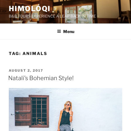
Skip
HIMOLOQI
to
B&B TOURS EXPERIENCE A LEAP BACK IN TIME ~
content
Menu
TAG:
ANIMALS
POSTED
AUGUST 2, 2017
ON
Natali’s Bohemian Style!