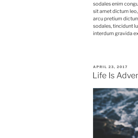
sodales enim congue
sit amet dictum leo,
arcu pretium dictum
sodales, tincidunt l
interdum gravida ex
POSTED
APRIL 23, 2017
ON
Life Is Adve