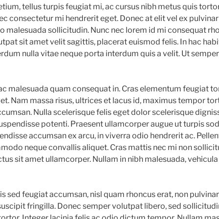
etium, tellus turpis feugiat mi, ac cursus nibh metus quis tortor
ec consectetur mi hendrerit eget. Donec at elit vel ex pulvina
leo malesuada sollicitudin. Nunc nec lorem id mi consequat rh
tpat sit amet velit sagittis, placerat euismod felis. In hac hab
erdum nulla vitae neque porta interdum quis a velit. Ut semp
t, ac malesuada quam consequat in. Cras elementum feugiat to
et. Nam massa risus, ultrices et lacus id, maximus tempor tor
cumsan. Nulla scelerisque felis eget dolor scelerisque dignis
spendisse potenti. Praesent ullamcorper augue ut turpis soda
endisse accumsan ex arcu, in viverra odio hendrerit ac. Pelle
mmodo neque convallis aliquet. Cras mattis nec mi non sollici
us sit amet ullamcorper. Nullam in nibh malesuada, vehicula
is sed feugiat accumsan, nisl quam rhoncus erat, non pulvinar 
suscipit fringilla. Donec semper volutpat libero, sed sollicitud
ortor. Integer lacinia felis ac odio dictum tempor. Nullam mas