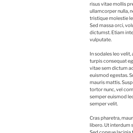
risus vitae mollis pr
ullamcorper nulla, n
tristique molestie 
Sed massa orci, volu
dictumst. Etiam int
vulputate.
In sodales leo veli
turpis consequat eg
vitae sem dictum ac
euismod egestas. Su
mauris mattis. Susp
tortor nunc, vel co
semper euismod lect
semper velit.
Cras pharetra, maur
libero. Ut interdum 
Sed congue lacinia t