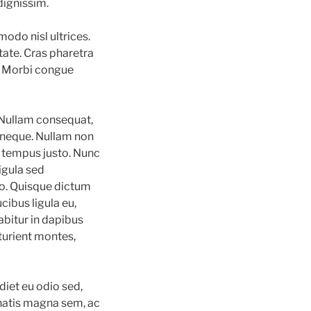
dignissim.
odo nisl ultrices.
tate. Cras pharetra
m. Morbi congue
. Nullam consequat,
t neque. Nullam non
 tempus justo. Nunc
ligula sed
sto. Quisque dictum
cibus ligula eu,
abitur in dapibus
turient montes,
diet eu odio sed,
enatis magna sem, ac