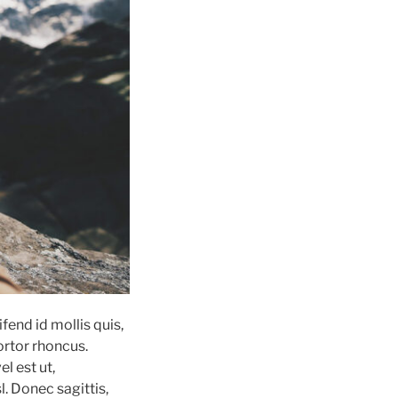
fend id mollis quis,
ortor rhoncus.
l est ut,
l. Donec sagittis,