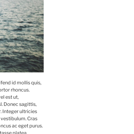
fend id mollis quis,
ortor rhoncus.
l est ut,
l. Donec sagittis,
. Integer ultricies
r vestibulum. Cras
oncus ac eget purus.
itasse platea