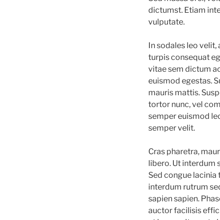
dictumst. Etiam int
vulputate.
In sodales leo veli
turpis consequat eg
vitae sem dictum ac
euismod egestas. Su
mauris mattis. Susp
tortor nunc, vel co
semper euismod lect
semper velit.
Cras pharetra, maur
libero. Ut interdum 
Sed congue lacinia t
interdum rutrum sed,
sapien sapien. Phase
auctor facilisis eff