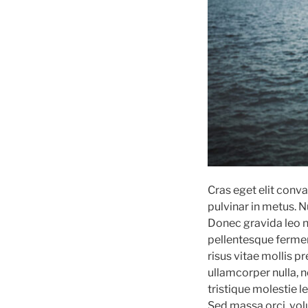
Cras eget elit conva
pulvinar in metus. N
Donec gravida leo ne
pellentesque ferment
risus vitae mollis pr
ullamcorper nulla, n
tristique molestie 
Sed massa orci, volu