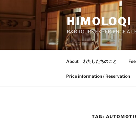
Skip
to
HIMOLOQI
content
B&B TOURS EXPERIENCE A LE
About わたしたちのこと
Fee
Price information / Reservation
TAG:
AUTOMOTI