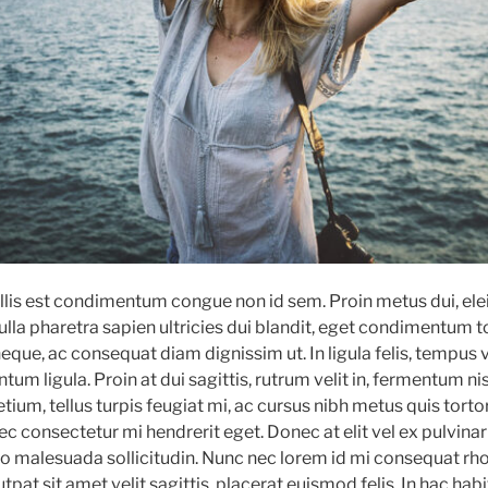
llis est condimentum congue non id sem. Proin metus dui, elei
ulla pharetra sapien ultricies dui blandit, eget condimentum t
que, ac consequat diam dignissim ut. In ligula felis, tempus ve
um ligula. Proin at dui sagittis, rutrum velit in, fermentum nis
etium, tellus turpis feugiat mi, ac cursus nibh metus quis tortor
ec consectetur mi hendrerit eget. Donec at elit vel ex pulvina
leo malesuada sollicitudin. Nunc nec lorem id mi consequat rh
tpat sit amet velit sagittis, placerat euismod felis. In hac hab