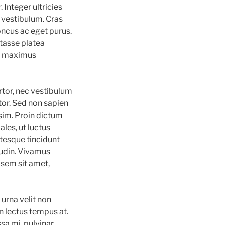
. Integer ultricies
r vestibulum. Cras
oncus ac eget purus.
itasse platea
er maximus
rtor, nec vestibulum
tor. Sed non sapien
sim. Proin dictum
les, ut luctus
ntesque tincidunt
tudin. Vivamus
 sem sit amet,
urna velit non
in lectus tempus at.
sa mi, pulvinar