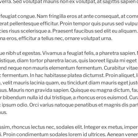
verra. Sed volutpat mauris non ex volutpat, at sagittis sapien 
eugiat congue. Nam fringilla eros at ante consequat, at comm
rat pellentesque efficitur. Proin tempor quis purus sed vulpu
ricies risus scelerisque a. Praesent faucibus sed elit eu aliqua
a eros, efficitur a tellus nec, ornare volutpat urna.
e nibh ut egestas. Vivamus a feugiat felis, a pharetra sapien
stique, diam tortor pharetra lacus, quis laoreet ligula mi ege
ifend neque non mauris elementum fermentum. Curabitur vitae
nec fermentum. In hac habitasse platea dictumst. Proin aliquet, 
a, velit mauris lacinia quam, eu tincidunt diam mauris eget ju
rsus. Mauris non gravida sapien. Quisque eu magna dictum, fau
r bibendum nulla id dui tristique, a rhoncus eros euismod. Cur
ipsum odio. Orci varius natoque penatibus et magnis dis par
mus.
sim, rhoncus lectus nec, sodales elit. Integer ex metus, imper
ci. Proin condimentum sodales lorem id ultrices. Aenean ven