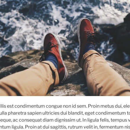
llis est condimentum congue non id sem. Proin metus dui, elei
ulla pharetra sapien ultricies dui blandit, eget condimentum t
que, ac consequat diam dignissim ut. In ligula felis, tempus ve
um ligula. Proin at dui sagittis, rutrum velit in, fermentum nis