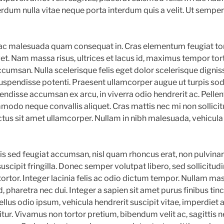
erdum nulla vitae neque porta interdum quis a velit. Ut semp
t, ac malesuada quam consequat in. Cras elementum feugiat to
et. Nam massa risus, ultrices et lacus id, maximus tempor tor
cumsan. Nulla scelerisque felis eget dolor scelerisque dignis
spendisse potenti. Praesent ullamcorper augue ut turpis soda
endisse accumsan ex arcu, in viverra odio hendrerit ac. Pelle
mmodo neque convallis aliquet. Cras mattis nec mi non sollici
us sit amet ullamcorper. Nullam in nibh malesuada, vehicula
is sed feugiat accumsan, nisl quam rhoncus erat, non pulvinar 
suscipit fringilla. Donec semper volutpat libero, sed sollicitud
ortor. Integer lacinia felis ac odio dictum tempor. Nullam mas
 pharetra nec dui. Integer a sapien sit amet purus finibus tin
llus odio ipsum, vehicula hendrerit suscipit vitae, imperdiet a
icitur. Vivamus non tortor pretium, bibendum velit ac, sagittis 