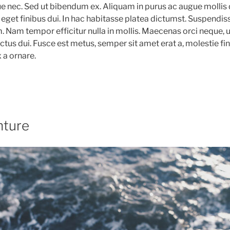
 nec. Sed ut bibendum ex. Aliquam in purus ac augue mollis 
 eget finibus dui. In hac habitasse platea dictumst. Suspendiss
. Nam tempor efficitur nulla in mollis. Maecenas orci neque, u
uctus dui. Fusce est metus, semper sit amet erat a, molestie fi
 a ornare.
nture