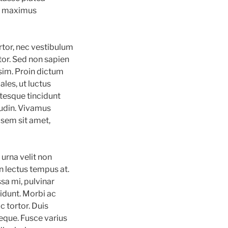
er maximus
rtor, nec vestibulum
tor. Sed non sapien
sim. Proin dictum
les, ut luctus
ntesque tincidunt
tudin. Vivamus
 sem sit amet,
urna velit non
in lectus tempus at.
sa mi, pulvinar
cidunt. Morbi ac
c tortor. Duis
neque. Fusce varius