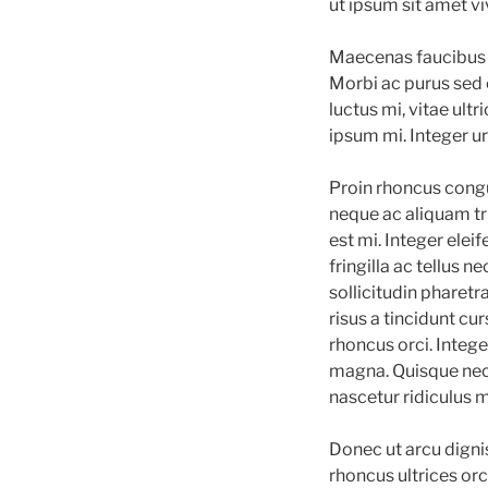
ut ipsum sit amet vi
Maecenas faucibus f
Morbi ac purus sed e
luctus mi, vitae ult
ipsum mi. Integer urn
Proin rhoncus congu
neque ac aliquam tri
est mi. Integer ele
fringilla ac tellus 
sollicitudin pharetr
risus a tincidunt cu
rhoncus orci. Intege
magna. Quisque nec 
nascetur ridiculus 
Donec ut arcu dignis
rhoncus ultrices or